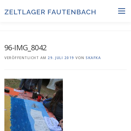
Zum
Inhalt
ZELTLAGER FAUTENBACH
Menü
springen
ZELTLAGER 2026
INFOS & PROGRAMM
TEAM
96-IMG_8042
HISTORIE & FOTOARCHIV
VERÖFFENTLICHT AM
29. JULI 2019
VON
SKAFKA
ANMELDUNG & DOWNLOADS
DATENSCHUTZ
IMPRESSUM