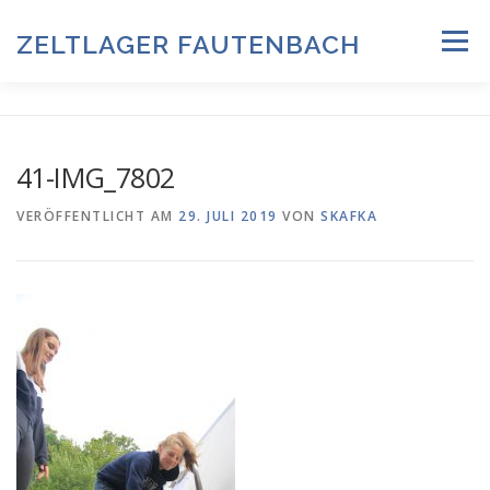
Zum
Inhalt
ZELTLAGER FAUTENBACH
Menü
springen
ZELTLAGER 2026
INFOS & PROGRAMM
TEAM
41-IMG_7802
HISTORIE & FOTOARCHIV
VERÖFFENTLICHT AM
29. JULI 2019
VON
SKAFKA
ANMELDUNG & DOWNLOADS
DATENSCHUTZ
IMPRESSUM