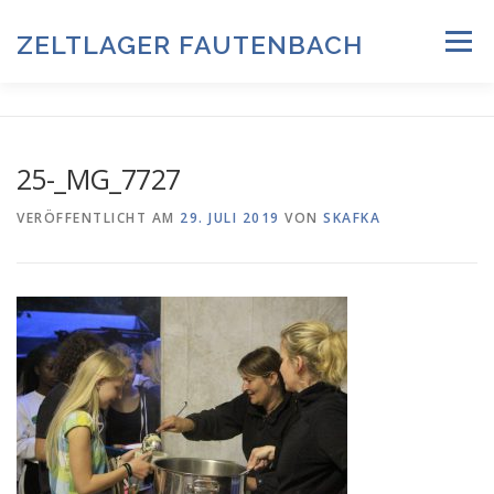
Zum
Inhalt
ZELTLAGER FAUTENBACH
Menü
springen
ZELTLAGER 2026
INFOS & PROGRAMM
TEAM
25-_MG_7727
HISTORIE & FOTOARCHIV
VERÖFFENTLICHT AM
29. JULI 2019
VON
SKAFKA
ANMELDUNG & DOWNLOADS
DATENSCHUTZ
IMPRESSUM