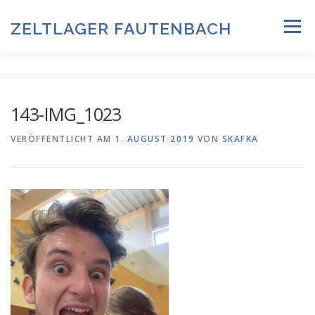
Zum
Inhalt
ZELTLAGER FAUTENBACH
Menü
springen
ZELTLAGER 2026
INFOS & PROGRAMM
TEAM
143-IMG_1023
HISTORIE & FOTOARCHIV
VERÖFFENTLICHT AM
1. AUGUST 2019
VON
SKAFKA
ANMELDUNG & DOWNLOADS
DATENSCHUTZ
IMPRESSUM