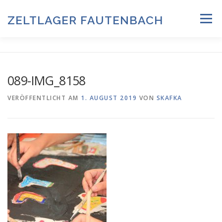
Zum
Inhalt
ZELTLAGER FAUTENBACH
Menü
springen
ZELTLAGER 2026
INFOS & PROGRAMM
TEAM
089-IMG_8158
HISTORIE & FOTOARCHIV
VERÖFFENTLICHT AM
1. AUGUST 2019
VON
SKAFKA
ANMELDUNG & DOWNLOADS
DATENSCHUTZ
IMPRESSUM