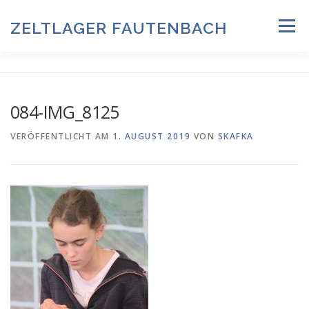
Zum
Inhalt
ZELTLAGER FAUTENBACH
Menü
springen
ZELTLAGER 2026
INFOS & PROGRAMM
TEAM
084-IMG_8125
HISTORIE & FOTOARCHIV
VERÖFFENTLICHT AM
1. AUGUST 2019
VON
SKAFKA
ANMELDUNG & DOWNLOADS
DATENSCHUTZ
IMPRESSUM