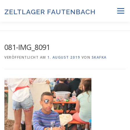
Zum
Inhalt
ZELTLAGER FAUTENBACH
Menü
springen
ZELTLAGER 2026
INFOS & PROGRAMM
TEAM
081-IMG_8091
HISTORIE & FOTOARCHIV
VERÖFFENTLICHT AM
1. AUGUST 2019
VON
SKAFKA
ANMELDUNG & DOWNLOADS
DATENSCHUTZ
IMPRESSUM