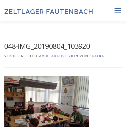
Zum
Inhalt
ZELTLAGER FAUTENBACH
Menü
springen
ZELTLAGER 2026
INFOS & PROGRAMM
TEAM
048-IMG_20190804_103920
HISTORIE & FOTOARCHIV
VERÖFFENTLICHT AM
8. AUGUST 2019
VON
SKAFKA
ANMELDUNG & DOWNLOADS
DATENSCHUTZ
IMPRESSUM