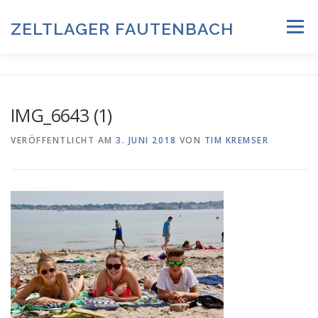
Zum
Inhalt
ZELTLAGER FAUTENBACH
Menü
springen
ZELTLAGER 2026
INFOS & PROGRAMM
TEAM
IMG_6643 (1)
HISTORIE & FOTOARCHIV
VERÖFFENTLICHT AM
3. JUNI 2018
VON
TIM KREMSER
ANMELDUNG & DOWNLOADS
DATENSCHUTZ
IMPRESSUM