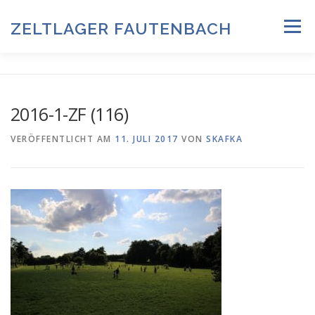
Zum
Inhalt
ZELTLAGER FAUTENBACH
Menü
springen
ZELTLAGER 2026
INFOS & PROGRAMM
TEAM
2016-1-ZF (116)
HISTORIE & FOTOARCHIV
VERÖFFENTLICHT AM
11. JULI 2017
VON
SKAFKA
ANMELDUNG & DOWNLOADS
DATENSCHUTZ
IMPRESSUM