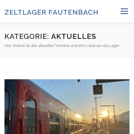
Zum
Inhalt
ZELTLAGER FAUTENBACH
Menü
springen
ZELTLAGER 2026
INFOS & PROGRAMM
TEAM
KATEGORIE:
AKTUELLES
Hier findest du alle aktuellen Termine und Infos rund um das Lager.
HISTORIE & FOTOARCHIV
ANMELDUNG & DOWNLOADS
DATENSCHUTZ
IMPRESSUM