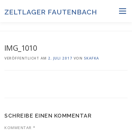
Zum
Inhalt
ZELTLAGER FAUTENBACH
Menü
springen
ZELTLAGER 2026
INFOS & PROGRAMM
TEAM
IMG_1010
HISTORIE & FOTOARCHIV
VERÖFFENTLICHT AM
2. JULI 2017
VON
SKAFKA
ANMELDUNG & DOWNLOADS
DATENSCHUTZ
IMPRESSUM
SCHREIBE EINEN KOMMENTAR
KOMMENTAR
*