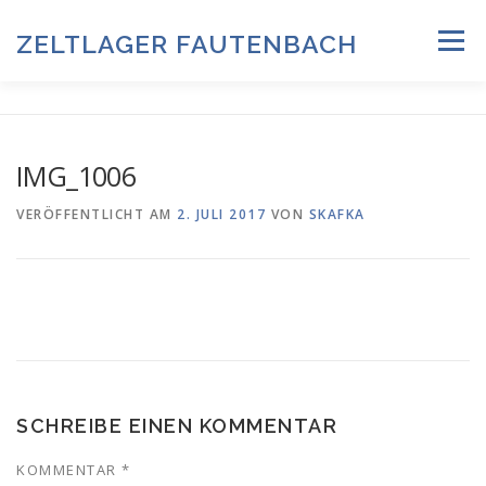
Zum
Inhalt
ZELTLAGER FAUTENBACH
Menü
springen
ZELTLAGER 2026
INFOS & PROGRAMM
TEAM
IMG_1006
HISTORIE & FOTOARCHIV
VERÖFFENTLICHT AM
2. JULI 2017
VON
SKAFKA
ANMELDUNG & DOWNLOADS
DATENSCHUTZ
IMPRESSUM
SCHREIBE EINEN KOMMENTAR
KOMMENTAR
*