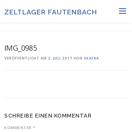
Zum
Inhalt
ZELTLAGER FAUTENBACH
Menü
springen
ZELTLAGER 2026
INFOS & PROGRAMM
TEAM
IMG_0985
HISTORIE & FOTOARCHIV
VERÖFFENTLICHT AM
2. JULI 2017
VON
SKAFKA
ANMELDUNG & DOWNLOADS
DATENSCHUTZ
IMPRESSUM
SCHREIBE EINEN KOMMENTAR
KOMMENTAR
*