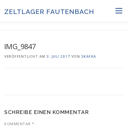
Zum
Inhalt
ZELTLAGER FAUTENBACH
Menü
springen
ZELTLAGER 2026
INFOS & PROGRAMM
TEAM
IMG_9847
HISTORIE & FOTOARCHIV
VERÖFFENTLICHT AM
3. JULI 2017
VON
SKAFKA
ANMELDUNG & DOWNLOADS
DATENSCHUTZ
IMPRESSUM
SCHREIBE EINEN KOMMENTAR
KOMMENTAR
*