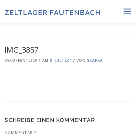
Zum
Inhalt
ZELTLAGER FAUTENBACH
Menü
springen
ZELTLAGER 2026
INFOS & PROGRAMM
TEAM
IMG_3857
HISTORIE & FOTOARCHIV
VERÖFFENTLICHT AM
3. JULI 2017
VON
SKAFKA
ANMELDUNG & DOWNLOADS
DATENSCHUTZ
IMPRESSUM
SCHREIBE EINEN KOMMENTAR
KOMMENTAR
*