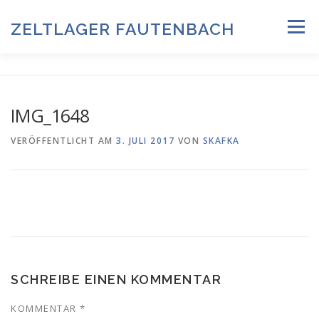
Zum
Inhalt
ZELTLAGER FAUTENBACH
Menü
springen
ZELTLAGER 2026
INFOS & PROGRAMM
TEAM
IMG_1648
HISTORIE & FOTOARCHIV
VERÖFFENTLICHT AM
3. JULI 2017
VON
SKAFKA
ANMELDUNG & DOWNLOADS
DATENSCHUTZ
IMPRESSUM
SCHREIBE EINEN KOMMENTAR
KOMMENTAR
*