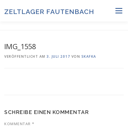
Zum
Inhalt
ZELTLAGER FAUTENBACH
Menü
springen
ZELTLAGER 2026
INFOS & PROGRAMM
TEAM
IMG_1558
HISTORIE & FOTOARCHIV
VERÖFFENTLICHT AM
3. JULI 2017
VON
SKAFKA
ANMELDUNG & DOWNLOADS
DATENSCHUTZ
IMPRESSUM
SCHREIBE EINEN KOMMENTAR
KOMMENTAR
*