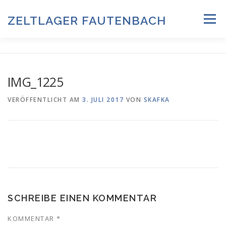
Zum
Inhalt
ZELTLAGER FAUTENBACH
Menü
springen
ZELTLAGER 2026
INFOS & PROGRAMM
TEAM
IMG_1225
HISTORIE & FOTOARCHIV
VERÖFFENTLICHT AM
3. JULI 2017
VON
SKAFKA
ANMELDUNG & DOWNLOADS
DATENSCHUTZ
IMPRESSUM
SCHREIBE EINEN KOMMENTAR
KOMMENTAR
*