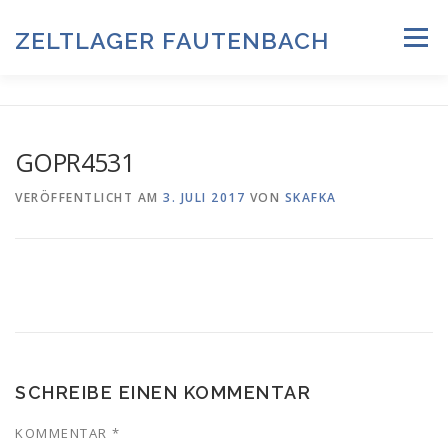
Zum
Inhalt
ZELTLAGER FAUTENBACH
Menü
springen
ZELTLAGER 2026
INFOS & PROGRAMM
TEAM
GOPR4531
HISTORIE & FOTOARCHIV
VERÖFFENTLICHT AM
3. JULI 2017
VON
SKAFKA
ANMELDUNG & DOWNLOADS
DATENSCHUTZ
IMPRESSUM
SCHREIBE EINEN KOMMENTAR
KOMMENTAR
*