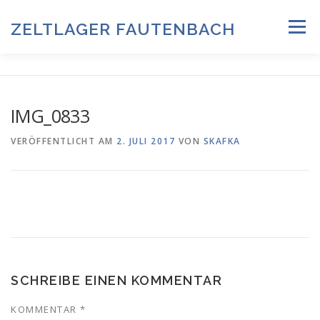
Zum
Inhalt
ZELTLAGER FAUTENBACH
Menü
springen
ZELTLAGER 2026
INFOS & PROGRAMM
TEAM
IMG_0833
HISTORIE & FOTOARCHIV
VERÖFFENTLICHT AM
2. JULI 2017
VON
SKAFKA
ANMELDUNG & DOWNLOADS
DATENSCHUTZ
IMPRESSUM
SCHREIBE EINEN KOMMENTAR
KOMMENTAR
*