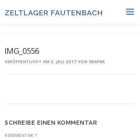
Zum
Inhalt
ZELTLAGER FAUTENBACH
Menü
springen
ZELTLAGER 2026
INFOS & PROGRAMM
TEAM
IMG_0556
HISTORIE & FOTOARCHIV
VERÖFFENTLICHT AM
2. JULI 2017
VON
SKAFKA
ANMELDUNG & DOWNLOADS
DATENSCHUTZ
IMPRESSUM
SCHREIBE EINEN KOMMENTAR
KOMMENTAR
*