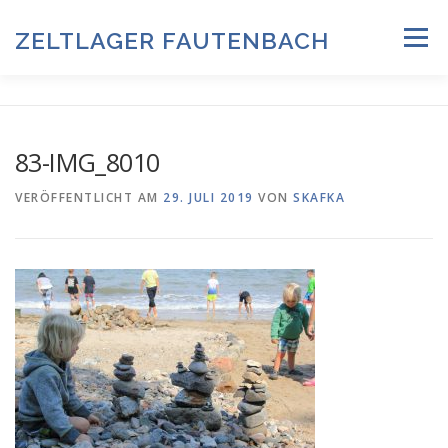
Zum
Inhalt
ZELTLAGER FAUTENBACH
Menü
springen
ZELTLAGER 2026
INFOS & PROGRAMM
TEAM
83-IMG_8010
HISTORIE & FOTOARCHIV
VERÖFFENTLICHT AM
29. JULI 2019
VON
SKAFKA
ANMELDUNG & DOWNLOADS
DATENSCHUTZ
IMPRESSUM