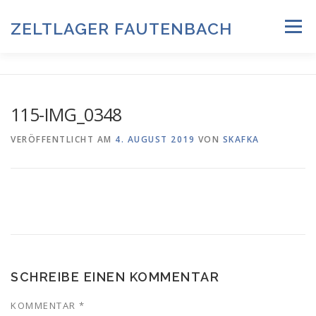
Zum
Inhalt
ZELTLAGER FAUTENBACH
Menü
springen
ZELTLAGER 2026
INFOS & PROGRAMM
TEAM
115-IMG_0348
HISTORIE & FOTOARCHIV
VERÖFFENTLICHT AM
4. AUGUST 2019
VON
SKAFKA
ANMELDUNG & DOWNLOADS
DATENSCHUTZ
IMPRESSUM
SCHREIBE EINEN KOMMENTAR
KOMMENTAR
*