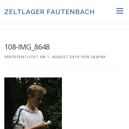
Zum
Inhalt
ZELTLAGER FAUTENBACH
Menü
springen
ZELTLAGER 2026
INFOS & PROGRAMM
TEAM
108-IMG_8648
HISTORIE & FOTOARCHIV
VERÖFFENTLICHT AM
1. AUGUST 2019
VON
SKAFKA
ANMELDUNG & DOWNLOADS
DATENSCHUTZ
IMPRESSUM