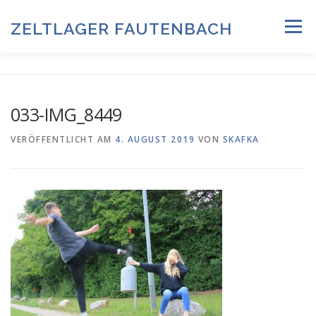
Zum
Inhalt
ZELTLAGER FAUTENBACH
Menü
springen
ZELTLAGER 2026
INFOS & PROGRAMM
TEAM
033-IMG_8449
HISTORIE & FOTOARCHIV
VERÖFFENTLICHT AM
4. AUGUST 2019
VON
SKAFKA
ANMELDUNG & DOWNLOADS
DATENSCHUTZ
IMPRESSUM