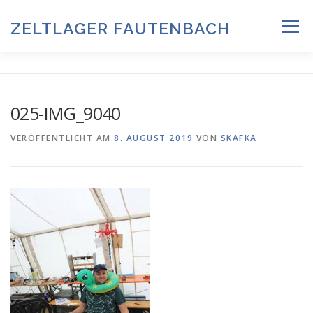
Zum
Inhalt
ZELTLAGER FAUTENBACH
Menü
springen
ZELTLAGER 2026
INFOS & PROGRAMM
TEAM
025-IMG_9040
HISTORIE & FOTOARCHIV
VERÖFFENTLICHT AM
8. AUGUST 2019
VON
SKAFKA
ANMELDUNG & DOWNLOADS
DATENSCHUTZ
IMPRESSUM