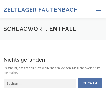
Zum
Inhalt
ZELTLAGER FAUTENBACH
Menü
springen
ZELTLAGER 2026
INFOS & PROGRAMM
TEAM
SCHLAGWORT:
ENTFALL
HISTORIE & FOTOARCHIV
Nichts gefunden
ANMELDUNG & DOWNLOADS
DATENSCHUTZ
Es scheint, dass wir dir nicht weiterhelfen können. Möglicherweise hilft
die Suche.
IMPRESSUM
Suchen
nach: