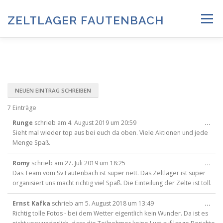
Zum
Inhalt
ZELTLAGER FAUTENBACH
Menü
springen
ZELTLAGER 2026
INFOS & PROGRAMM
TEAM
HISTORIE & FOTOARCHIV
7 Einträge
Die
Runge
schrieb am
4. August 2019
um
20:59
...
ANMELDUNG & DOWNLOADS
DATENSCHUTZ
Met
Sieht mal wieder top aus bei euch da oben. Viele Aktionen und jede
ein
Menge Spaß.
Die
Romy
schrieb am
27. Juli 2019
um
18:25
...
IMPRESSUM
Met
Das Team vom Sv Fautenbach ist super nett. Das Zeltlager ist super
ein
organisiert uns macht richtig viel Spaß. Die Einteilung der Zelte ist toll.
Die
Ernst Kafka
schrieb am
5. August 2018
um
13:49
...
Met
Richtig tolle Fotos - bei dem Wetter eigentlich kein Wunder. Da ist es
ein