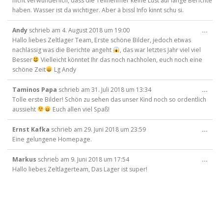
nicht verwunderlich, dass die Teilnehmer keine Lust auf lange Berichte
haben. Wasser ist da wichtiger. Aber ä bissl Info kinnt schu si.
Die
Andy
schrieb am
4. August 2018
um
19:00
...
Met
Hallo liebes Zeltlager Team, Erste schöne Bilder, jedoch etwas
ein
nachlässig was die Berichte angeht
, das war letztes Jahr viel viel
Besser
Vielleicht könntet Ihr das noch nachholen, euch noch eine
schöne Zeit
Lg Andy
Die
Taminos Papa
schrieb am
31. Juli 2018
um
13:34
...
Met
Tolle erste Bilder! Schön zu sehen das unser Kind noch so ordentlich
ein
aussieht
Euch allen viel Spaß!
Die
Ernst Kafka
schrieb am
29. Juni 2018
um
23:59
...
Met
Eine gelungene Homepage.
ein
Die
Markus
schrieb am
9. Juni 2018
um
17:54
...
Met
Hallo liebes Zeltlagerteam, Das Lager ist super!
ein